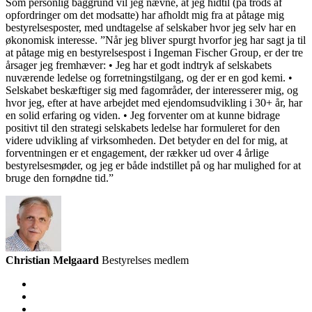
Som personlig baggrund vil jeg nævne, at jeg hidtil (på trods af
opfordringer om det modsatte) har afholdt mig fra at påtage mig
bestyrelsesposter, med undtagelse af selskaber hvor jeg selv har en
økonomisk interesse. ”Når jeg bliver spurgt hvorfor jeg har sagt ja til
at påtage mig en bestyrelsespost i Ingeman Fischer Group, er der tre
årsager jeg fremhæver: • Jeg har et godt indtryk af selskabets
nuværende ledelse og forretningstilgang, og der er en god kemi. •
Selskabet beskæftiger sig med fagområder, der interesserer mig, og
hvor jeg, efter at have arbejdet med ejendomsudvikling i 30+ år, har
en solid erfaring og viden. • Jeg forventer om at kunne bidrage
positivt til den strategi selskabets ledelse har formuleret for den
videre udvikling af virksomheden. Det betyder en del for mig, at
forventningen er et engagement, der rækker ud over 4 årlige
bestyrelsesmøder, og jeg er både indstillet på og har mulighed for at
bruge den fornødne tid.”
Christian Melgaard
Bestyrelses medlem