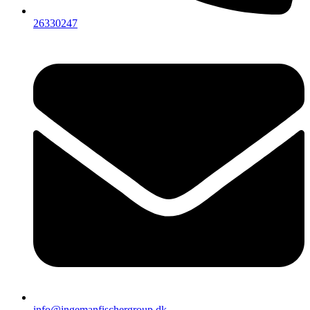
26330247
info@ingemanfischergroup.dk